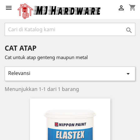
shopping_cart



CAT ATAP
Cat untuk atap genteng maupun metal
Relevansi

Menunjukkan 1-1 dari 1 barang